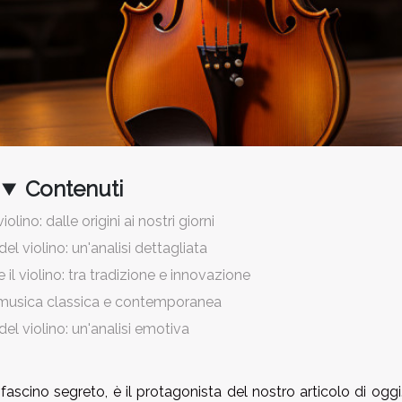
Contenuti
iolino: dalle origini ai nostri giorni
del violino: un'analisi dettagliata
il violino: tra tradizione e innovazione
la musica classica e contemporanea
 del violino: un'analisi emotiva
fascino segreto, è il protagonista del nostro articolo di ogg