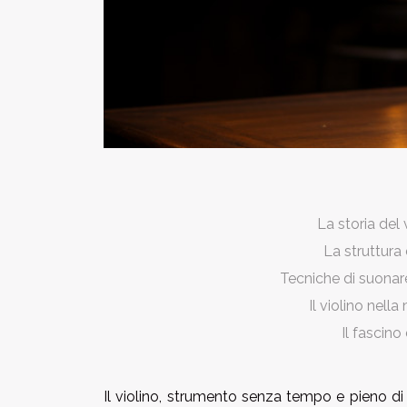
La storia del v
La struttura 
Tecniche di suonare 
Il violino nel
Il fascino
Il violino, strumento senza tempo e pieno di 