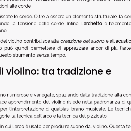
oni alle corde.
issate le corde. Oltre a essere un elemento strutturale, la co
ndo la tensione delle corde. Infine, l'
archetto
è l'element
ono.
del violino contribuisce alla
creazione del suono
e all'
acustic
no può quindi permettere di apprezzare ancor di più l'arte
 questo strumento senza tempo.
 violino: tra tradizione e
sono numerose e variegate, spaziando dalla tradizione alla co
icace apprendimento del violino risiede nella padronanza di q
per l'interpretazione di qualsiasi brano musicale. Le tecnich
rie: la tecnica dell'arco e la tecnica del pizzicato.
o in cui l'arco è usato per produrre suono dal violino. Questa t