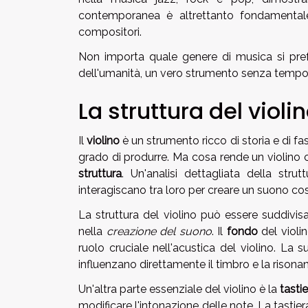
contemporanea è altrettanto fondamentale,
compositori.
Non importa quale genere di musica si prefer
dell'umanità, un vero strumento senza tempo
La struttura del violi
Il
violino
è un strumento ricco di storia e di f
grado di produrre. Ma cosa rende un violino c
struttura
. Un'analisi dettagliata della str
interagiscano tra loro per creare un suono cos
La struttura del violino può essere suddivis
nella
creazione del suono
. Il
fondo
del violi
ruolo cruciale nell'acustica del violino. La 
influenzano direttamente il timbro e la rison
Un'altra parte essenziale del violino è la
tasti
modificare l'intonazione delle note. La tastie