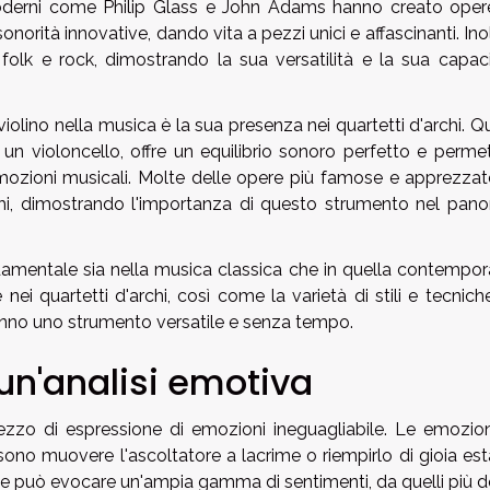
derni come Philip Glass e John Adams hanno creato oper
orità innovative, dando vita a pezzi unici e affascinanti. Inolt
folk e rock, dimostrando la sua versatilità e la sua capaci
 violino nella musica è la sua presenza nei quartetti d'archi. 
 un violoncello, offre un equilibrio sonoro perfetto e perme
mozioni musicali. Molte delle opere più famose e apprezzat
archi, dimostrando l'importanza di questo strumento nel pan
ndamentale sia nella musica classica che in quella contempor
nei quartetti d'archi, così come la varietà di stili e tecnic
fanno uno strumento versatile e senza tempo.
: un'analisi emotiva
ezzo di espressione di emozioni ineguagliabile. Le emozion
ono muovere l'ascoltatore a lacrime o riempirlo di gioia esta
he può evocare un'ampia gamma di sentimenti, da quelli più d