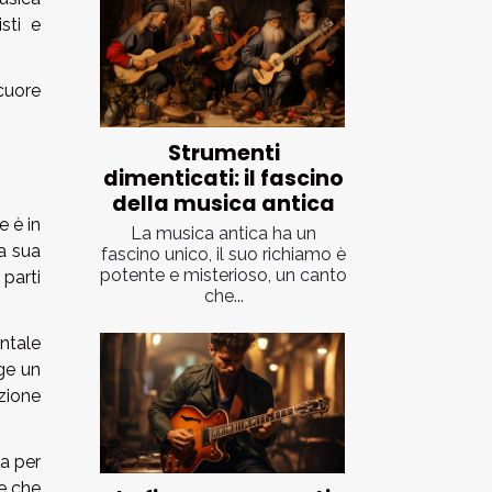
sti e
cuore
Strumenti
dimenticati: il fascino
della musica antica
e è in
La musica antica ha un
la sua
fascino unico, il suo richiamo è
potente e misterioso, un canto
parti
che...
ntale
ge un
uzione
ta per
te che