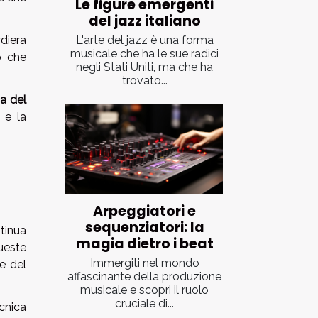
Le figure emergenti
del jazz italiano
L'arte del jazz è una forma
rdiera
musicale che ha le sue radici
o che
negli Stati Uniti, ma che ha
trovato...
a del
 e la
Arpeggiatori e
sequenziatori: la
ntinua
magia dietro i beat
ueste
Immergiti nel mondo
e del
affascinante della produzione
musicale e scopri il ruolo
cruciale di...
ecnica