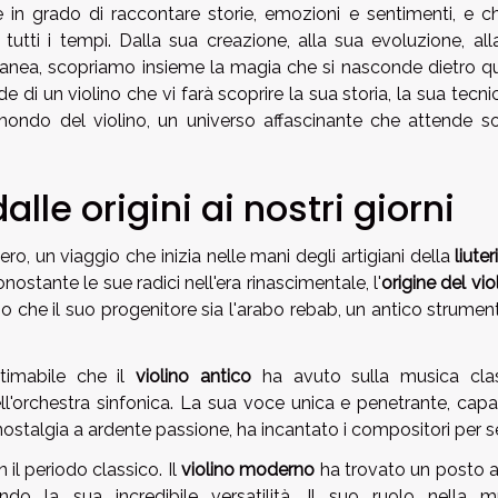
 in grado di raccontare storie, emozioni e sentimenti, e c
 tutti i tempi. Dalla sua creazione, alla sua evoluzione, al
anea, scopriamo insieme la magia che si nasconde dietro q
 di un violino che vi farà scoprire la sua storia, la sua tecnic
ondo del violino, un universo affascinante che attende so
dalle origini ai nostri giorni
ero, un viaggio che inizia nelle mani degli artigiani della
liuter
onostante le sue radici nell'era rinascimentale, l'
origine del vio
o che il suo progenitore sia l'arabo rebab, un antico strumen
stimabile che il
violino antico
ha avuto sulla musica clas
'orchestra sinfonica. La sua voce unica e penetrante, capa
talgia a ardente passione, ha incantato i compositori per se
il periodo classico. Il
violino moderno
ha trovato un posto 
do la sua incredibile versatilità. Il suo ruolo nella m