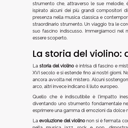
strumento che, attraverso le sue melodie, è
ispirato alcuni dei più grandi compositori di
presenza nella musica classica e contempor
straordinario strumento. Un viaggio tra le corde
suo fascino indiscusso. Immergiamoci nel m
essere scoperto.
La storia del violino: 
La
storia del violino
è intrisa di fascino e mist
XVI secolo e si estende fino ai nostri giorni. N
ancora avvolta nel mistero. Alcuni sostengon
arco, altri invece indicano il liuto europeo.
Quello che è indiscutibile è l'impatto ine
diventando uno strumento fondamentale nell
esprimere una gamma di emozioni da dolce nos
La
evoluzione del violino
non si è fermata con 
nella musica jazz, rock e pop, dimostran