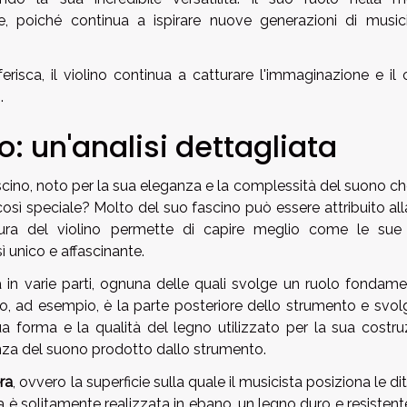
 poiché continua a ispirare nuove generazioni di musici
isca, il violino continua a catturare l'immaginazione e il 
.
no: un'analisi dettagliata
ascino, noto per la sua eleganza e la complessità del suono ch
osì speciale? Molto del suo fascino può essere attribuito al
uttura del violino permette di capire meglio come le sue 
ì unico e affascinante.
a in varie parti, ognuna delle quali svolge un ruolo fondame
no, ad esempio, è la parte posteriore dello strumento e svol
sua forma e la qualità del legno utilizzato per la sua costr
anza del suono prodotto dallo strumento.
era
, ovvero la superficie sulla quale il musicista posiziona le di
ra è solitamente realizzata in ebano, un legno duro e resisten