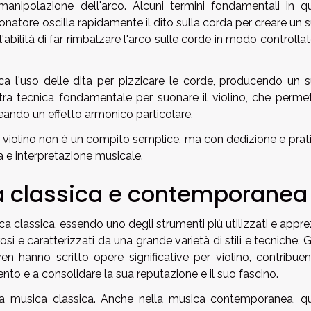
 manipolazione dell'arco. Alcuni termini fondamentali in q
 suonatore oscilla rapidamente il dito sulla corda per creare un
l'abilità di far rimbalzare l'arco sulle corde in modo controlla
lica l'uso delle dita per pizzicare le corde, producendo un 
altra tecnica fondamentale per suonare il violino, che permet
ndo un effetto armonico particolare.
l violino non è un compito semplice, ma con dedizione e prati
 e interpretazione musicale.
ica classica e contemporanea
ica classica, essendo uno degli strumenti più utilizzati e appre
si e caratterizzati da una grande varietà di stili e tecniche. 
hanno scritto opere significative per violino, contribue
ento e a consolidare la sua reputazione e il suo fascino.
ella musica classica. Anche nella musica contemporanea, q