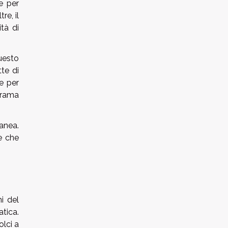
e per
re, il
tà di
Questo
tte di
e per
orama
anea.
he che
i del
tica.
olci a