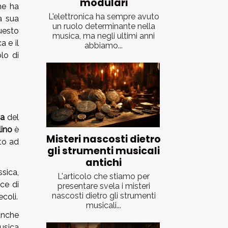
modulari
he ha
L'elettronica ha sempre avuto
la sua
un ruolo determinante nella
uesto
musica, ma negli ultimi anni
a e il
abbiamo...
lo di
ia
del
lino
è
Misteri nascosti dietro
to ad
gli strumenti musicali
antichi
sica,
L'articolo che stiamo per
ce di
presentare svela i misteri
nascosti dietro gli strumenti
coli.
musicali...
anche
usica