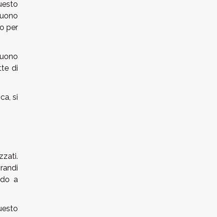
uesto
 suono
to per
suono
te di
ca, si
zzati.
Grandi
ndo a
uesto