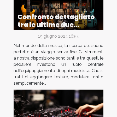
Confronto dettagliato
tra le ultime due
pedaliere: scopri quale
19 giugno 2024 16:54
si adatta meglio alle tue
Nel mondo della musica, la ricerca del suono
esigenze di musicista
perfetto è un viaggio senza fine. Gli strumenti
a nostra disposizione sono tanti e tra questi, le
pedaliere rivestono un ruolo centrale
nell'equipaggiamento di ogni musicista. Che si
tratti di aggiungere texture, modulare toni o
semplicemente...