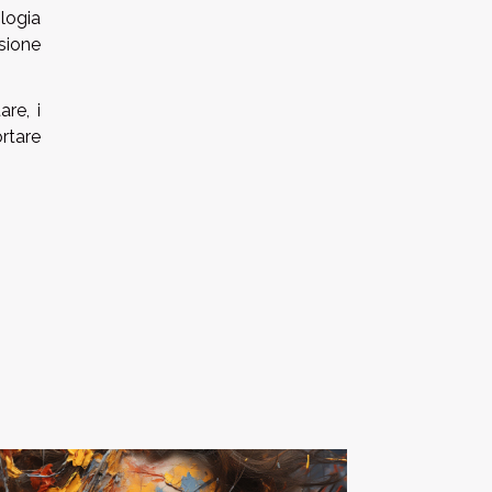
ologia
sione
re, i
ortare