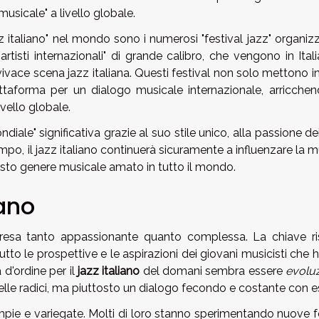
usicale" a livello globale.
azz italiano" nel mondo sono i numerosi "festival jazz" organizz
rtisti internazionali" di grande calibro, che vengono in Ital
 vivace scena jazz italiana. Questi festival non solo mettono i
ttaforma per un dialogo musicale internazionale, arricchen
vello globale.
ondiale" significativa grazie al suo stile unico, alla passione de
tempo, il jazz italiano continuerà sicuramente a influenzare la 
esto genere musicale amato in tutto il mondo.
iano
esa tanto appassionante quanto complessa. La chiave ri
utto le prospettive e le aspirazioni dei giovani musicisti che
 d'ordine per il
jazz italiano
del domani sembra essere
evolu
lle radici, ma piuttosto un dialogo fecondo e costante con e
ie e variegate. Molti di loro stanno sperimentando nuove 