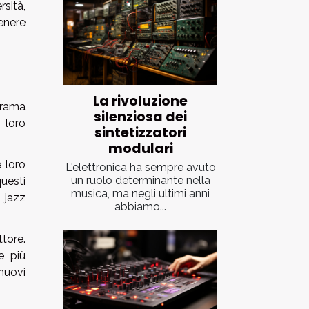
sità,
genere
La rivoluzione
orama
silenziosa dei
 loro
sintetizzatori
modulari
 loro
L'elettronica ha sempre avuto
un ruolo determinante nella
questi
musica, ma negli ultimi anni
 jazz
abbiamo...
ttore.
e più
nuovi