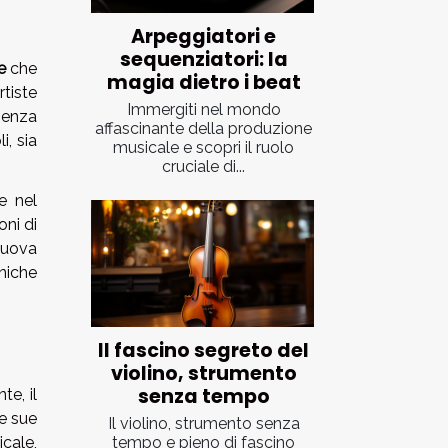
Arpeggiatori e
sequenziatori: la
e
che
magia dietro i beat
tiste
Immergiti nel mondo
esenza
affascinante della produzione
, sia
musicale e scopri il ruolo
cruciale di...
e nel
oni di
nuova
niche
Il fascino segreto del
violino, strumento
senza tempo
te, il
le sue
Il violino, strumento senza
tempo e pieno di fascino
cale,