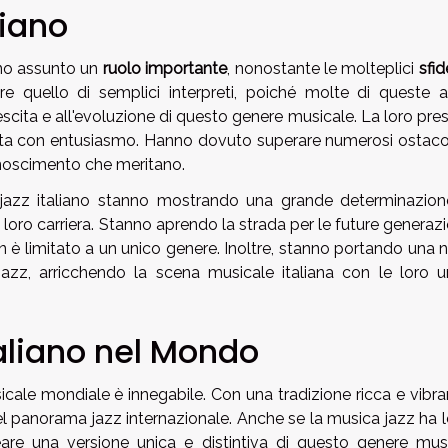
liano
o assunto un
ruolo importante
, nonostante le molteplici
sfid
re quello di semplici interpreti, poiché molte di queste ar
rescita e all'evoluzione di questo genere musicale. La loro pr
lta con entusiasmo. Hanno dovuto superare numerosi ostacoli
iconoscimento che meritano.
 jazz italiano stanno mostrando una grande determinazion
loro carriera. Stanno aprendo la strada per le future generazi
n è limitato a un unico genere. Inoltre, stanno portando una 
 jazz, arricchendo la scena musicale italiana con le loro u
Italiano nel Mondo
icale mondiale è innegabile. Con una tradizione ricca e vibran
nel panorama jazz internazionale. Anche se la musica jazz ha 
 creare una versione unica e distintiva di questo genere musi