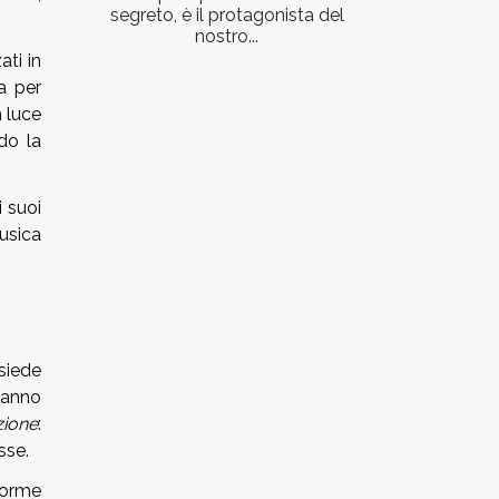
segreto, è il protagonista del
nostro...
ati in
ia per
n luce
do la
i suoi
musica
siede
 hanno
zione
:
sse.
forme