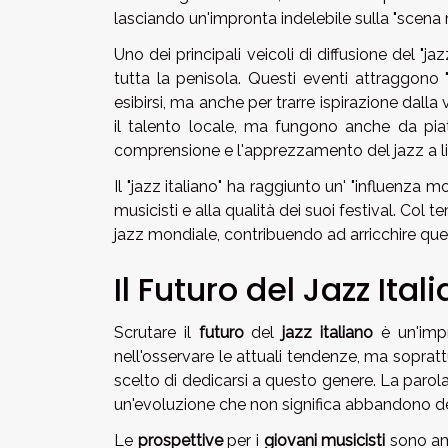
lasciando un'impronta indelebile sulla "scena m
Uno dei principali veicoli di diffusione del "j
tutta la penisola. Questi eventi attraggono "a
esibirsi, ma anche per trarre ispirazione dalla
il talento locale, ma fungono anche da pia
comprensione e l'apprezzamento del jazz a li
Il "jazz italiano" ha raggiunto un' "influenza m
musicisti e alla qualità dei suoi festival. Col 
jazz mondiale, contribuendo ad arricchire qu
Il Futuro del Jazz Ital
Scrutare il
futuro
del
jazz italiano
è un'impr
nell'osservare le attuali tendenze, ma sopratt
scelto di dedicarsi a questo genere. La parola
un'evoluzione che non significa abbandono de
Le
prospettive
per i
giovani musicisti
sono amp