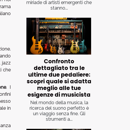
miriade di artisti emergenti che
orama
stanno...
liano
ione.
rando
Confronto
 jazz
dettagliato tra le
ti che
ultime due pedaliere:
scopri quale si adatta
meglio alle tue
one
. I
esigenze di musicista
onfini
rmesso
Nel mondo della musica, la
ricerca del suono perfetto è
ale in
un viaggio senza fine. Gli
strumenti a...
ianza