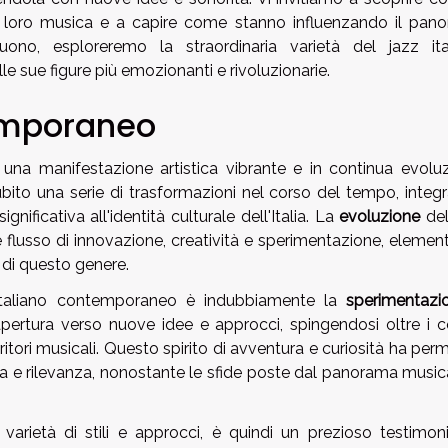
la loro musica e a capire come stanno influenzando il pan
guono, esploreremo la straordinaria varietà del jazz ita
 sue figure più emozionanti e rivoluzionarie.
temporaneo
una manifestazione artistica vibrante e in continua evoluz
ito una serie di trasformazioni nel corso del tempo, integ
nificativa all'identità culturale dell'Italia. La
evoluzione
del
e flusso di innovazione, creatività e sperimentazione, elemen
o di questo genere.
taliano contemporaneo è indubbiamente la
sperimentazi
 apertura verso nuove idee e approcci, spingendosi oltre i c
rritori musicali. Questo spirito di avventura e curiosità ha pe
za e rilevanza, nonostante le sfide poste dal panorama music
varietà di stili e approcci, è quindi un prezioso testimon