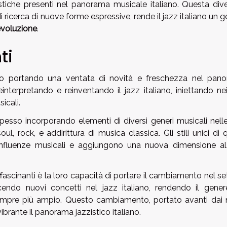
istiche presenti nel panorama musicale italiano. Questa diver
i ricerca di nuove forme espressive, rende il jazz italiano un 
evoluzione
.
ti
nno portando una ventata di novità e freschezza nel pan
interpretando e reinventando il jazz italiano, iniettando nei
icali.
pesso incorporando elementi di diversi generi musicali nelle
ul, rock, e addirittura di musica classica. Gli stili unici di 
se influenze musicali e aggiungono una nuova dimensione al
ascinanti è la loro capacità di portare il cambiamento nel se
endo nuovi concetti nel jazz italiano, rendendo il gener
empre più ampio. Questo cambiamento, portato avanti dai 
ibrante il panorama jazzistico italiano.