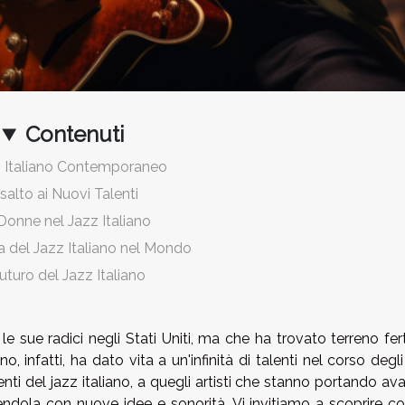
Contenuti
zz Italiano Contemporaneo
salto ai Nuovi Talenti
Donne nel Jazz Italiano
za del Jazz Italiano nel Mondo
Futuro del Jazz Italiano
 sue radici negli Stati Uniti, ma che ha trovato terreno fert
no, infatti, ha dato vita a un'infinità di talenti nel corso degli
ti del jazz italiano, a quegli artisti che stanno portando ava
hendola con nuove idee e sonorità. Vi invitiamo a scoprire co