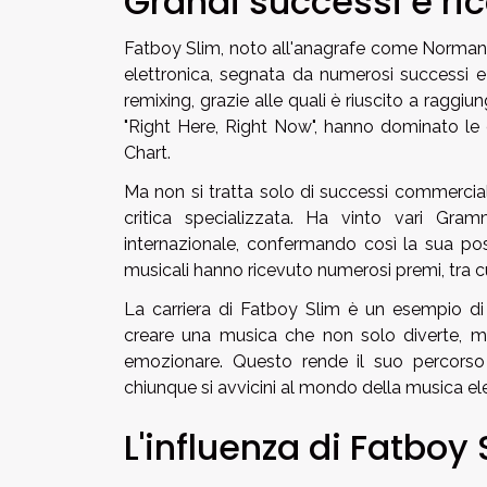
Grandi successi e ri
Fatboy Slim, noto all'anagrafe come Norman 
elettronica, segnata da numerosi successi e 
remixing, grazie alle quali è riuscito a raggiu
"Right Here, Right Now", hanno dominato le cl
Chart.
Ma non si tratta solo di successi commercial
critica specializzata. Ha vinto vari Gra
internazionale, confermando così la sua posi
musicali hanno ricevuto numerosi premi, tra 
La carriera di Fatboy Slim è un esempio d
creare una musica che non solo diverte, ma
emozionare. Questo rende il suo percorso
chiunque si avvicini al mondo della musica ele
L'influenza di Fatboy