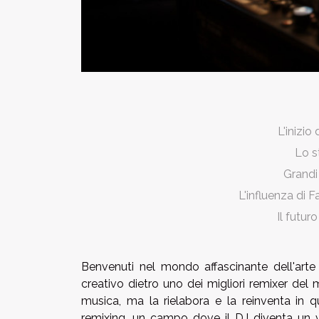
L'inizio
Lo s
Grandi
L'influenza di 
Il futur
Benvenuti nel mondo affascinante dell'arte
creativo dietro uno dei migliori remixer de
musica, ma la rielabora e la reinventa in
remixing, un campo dove il DJ diventa un ve