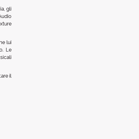
a, gli
Audio
exture
e lui
o. Le
sicali
are il