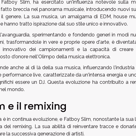
atboy Slim, ha esercitato un'influenza notevole sulla m
 ha fatto breccia nel panorama musicale, introducendo nuovi s
e il genere. La sua musica, un amalgama di EDM, house mu
he hanno tratto ispirazione dal suo stile unico e innovativo.
l'avanguardia, sperimentando e fondendo generi in modi nu
oni, trasformandole in vere e proprie opere d'arte, è diventa
'uso innovativo dei campionamenti e la capacità di creare 
 posto d'onore nell'Olimpo della musica elettronica.
ende anche al di là della sua musica, influenzando l'industria
performance live, caratterizzate da un'intensa energia e uno
ignifichi essere un DJ. Questa evoluzione ha contribuito a re
 nel mondo.
im e il remixing
a è in continua evoluzione, e Fatboy Slim, nonostante la sua 
na del remixing. La sua abilità di reinventare tracce e donar
e la successiva generazione di artisti.