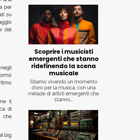
a per
ti su
aggio
e del
Scoprire i musicisti
emergenti che stanno
ridefinendo la scena
negli
musicale
sformò
Stiamo vivendo un momento
ritmo
d'oro per la musica, con una
miriade di artisti emergenti che
stanno...
me il
ca di
, che
el big