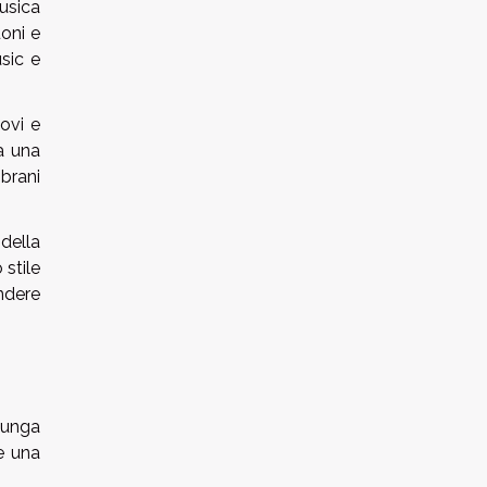
usica
uoni e
sic e
ovi e
ta una
brani
 della
 stile
ndere
lunga
le una