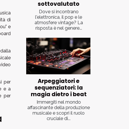
sottovalutato
Dove si incontrano
usica
l'elettronica, il pop e le
tà di
atmosfere vintage? La
You" e
risposta è nel genere...
lboard
dalla
icale
video
Arpeggiatori e
i per
sequenziatori: la
e e a
magia dietro i beat
e per
Immergiti nel mondo
affascinante della produzione
musicale e scopri il ruolo
a
cruciale di...