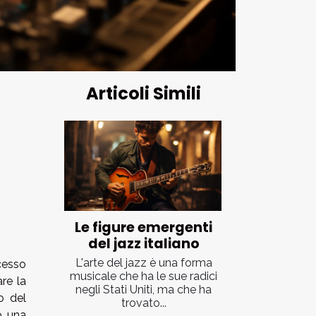
Articoli Simili
Le figure emergenti
del jazz italiano
L'arte del jazz è una forma
cesso
musicale che ha le sue radici
re la
negli Stati Uniti, ma che ha
o del
trovato...
o una