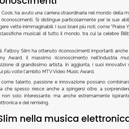
conoscimenti
Cook, ha avuto una carriera straordinaria nel mondo della m
riconoscimenti. Si distingue particolarmente per le sue abili
ngere vette inimmaginabili. I suoi brani più noti, come "Praise 
assifiche musicali di tutto il mondo, tra cui la celebre Bil
i. Fatboy Slim ha ottenuto riconoscimenti importanti anche 
mmy Award, il massimo riconoscimento nell'industria mus
zione di grandissimo artista. In aggiunta, i suoi innovativi 
cui più volte l'ambito MTV Video Music Award.
i come talento, passione e innovazione possano combinars
 che spesso riesce anche a spingersi oltre, a sorprender
 non solo interessante, ma anche estremamente ispirant
ttronica e del remixing.
 Slim nella musica elettronic