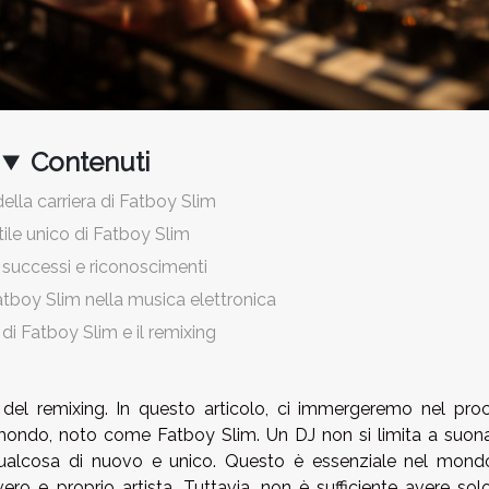
Contenuti
 della carriera di Fatboy Slim
tile unico di Fatboy Slim
 successi e riconoscimenti
Fatboy Slim nella musica elettronica
o di Fatboy Slim e il remixing
 del remixing. In questo articolo, ci immergeremo nel pro
l mondo, noto come Fatboy Slim. Un DJ non si limita a suona
 qualcosa di nuovo e unico. Questo è essenziale nel mond
ro e proprio artista. Tuttavia, non è sufficiente avere sol