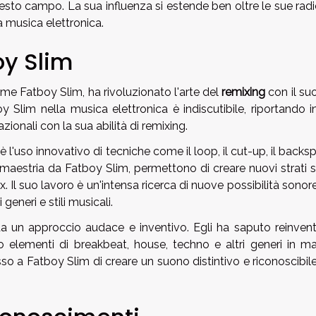
sto campo. La sua influenza si estende ben oltre le sue radi
a musica elettronica.
oy Slim
 Fatboy Slim, ha rivoluzionato l'arte del
remixing
con il suo
oy Slim nella musica elettronica è indiscutibile, riportando i
azionali con la sua abilità di remixing.
l'uso innovativo di tecniche come il loop, il cut-up, il backspi
n maestria da Fatboy Slim, permettono di creare nuovi strati 
ix. Il suo lavoro è un'intensa ricerca di nuove possibilità sonor
eneri e stili musicali.
a un approccio audace e inventivo. Egli ha saputo reinventa
 elementi di breakbeat, house, techno e altri generi in ma
o a Fatboy Slim di creare un suono distintivo e riconoscibil