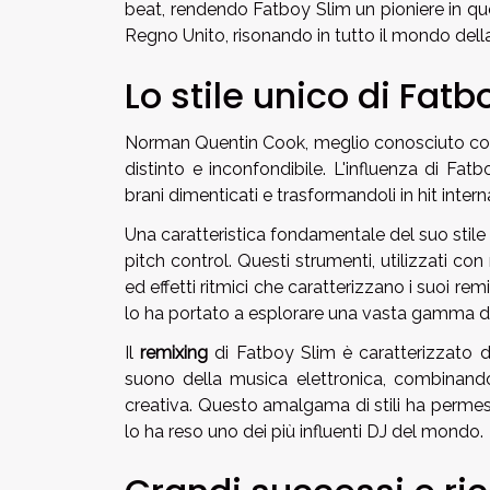
beat, rendendo Fatboy Slim un pioniere in que
Regno Unito, risonando in tutto il mondo dell
Lo stile unico di Fatb
Norman Quentin Cook, meglio conosciuto come
distinto e inconfondibile. L'influenza di Fatb
brani dimenticati e trasformandoli in hit intern
Una caratteristica fondamentale del suo stile è 
pitch control. Questi strumenti, utilizzati co
ed effetti ritmici che caratterizzano i suoi rem
lo ha portato a esplorare una vasta gamma di g
Il
remixing
di Fatboy Slim è caratterizzato d
suono della musica elettronica, combinando
creativa. Questo amalgama di stili ha permess
lo ha reso uno dei più influenti DJ del mondo.