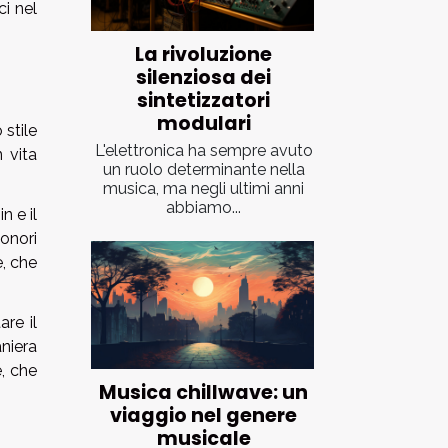
ci nel
La rivoluzione
silenziosa dei
sintetizzatori
modulari
 stile
L'elettronica ha sempre avuto
n vita
un ruolo determinante nella
musica, ma negli ultimi anni
abbiamo...
n e il
sonori
e, che
re il
niera
e, che
Musica chillwave: un
viaggio nel genere
musicale