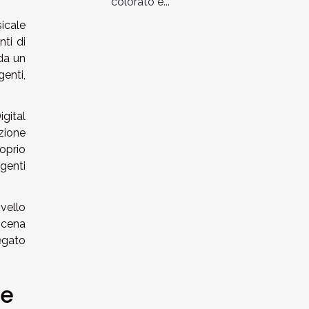
colorato e...
icale
nti di
 da un
enti,
gital
uzione
oprio
genti
ivello
 scena
egato
re