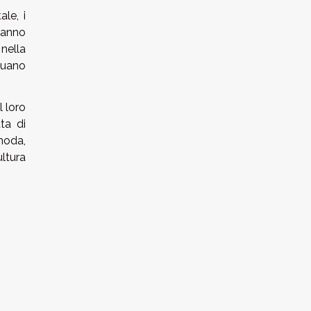
le, i
tanno
 nella
nuano
l loro
ta di
moda,
ltura