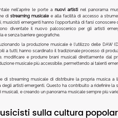
ale nell'aprire le porte a
nuovi artisti
nel panorama mus
rme di
streaming musicale
e alla facilità di accesso a strume
ai, musicisti emergenti hanno l'opportunità di farsi conoscere
no diventate il nuovo palcoscenico per gli artisti emerg
a e senza barriere geografiche.
zionando la produzione musicale è l'utilizzo delle DAW (Di
li a tutti, hanno scardinato il tradizionale processo di prod
e, modificare e produrre brani musicali direttamente dal pr
duzione musicale più accessibile, permettendo ai talenti emer
rme di streaming musicale di distribuire la propria musica a l
egli artisti emergenti. Questo ha contribuito a ridefinire la
i musicali, e creando un panorama musicale sempre più vari
usicisti sulla cultura popola