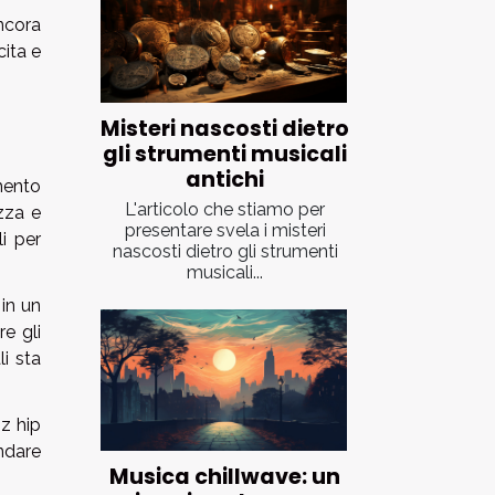
ncora
cita e
Misteri nascosti dietro
gli strumenti musicali
antichi
mento
L'articolo che stiamo per
zza e
presentare svela i misteri
li per
nascosti dietro gli strumenti
musicali...
 in un
e gli
li sta
zz hip
andare
Musica chillwave: un