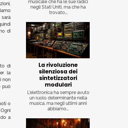
musicale che ha le sue radici
ioni,
negli Stati Uniti, ma che ha
ciamo
trovato...
 sarà
uindi
no di
La rivoluzione
to di
silenziosa dei
r la
sintetizzatori
si non
modulari
e può
L'elettronica ha sempre avuto
un ruolo determinante nella
musica, ma negli ultimi anni
oti o
abbiamo...
 Ogni
ndo a