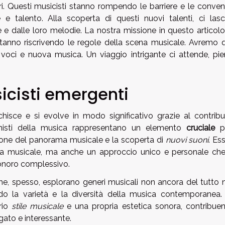
ri. Questi musicisti stanno rompendo le barriere e le convenz
 e talento. Alla scoperta di questi nuovi talenti, ci las
e e dalle loro melodie. La nostra missione in questo articolo
 stanno riscrivendo le regole della scena musicale. Avremo q
 voci e nuova musica. Un viaggio intrigante ci attende, pie
icisti emergenti
isce e si evolve in modo significativo grazie al contribu
onisti della musica rappresentano un elemento
cruciale
pe
azione del panorama musicale e la scoperta di
nuovi suoni
. Es
ena musicale, ma anche un approccio unico e personale ch
 sonoro complessivo.
he, spesso, esplorano generi musicali non ancora del tutto n
endo la varietà e la diversità della musica contemporanea.
rio
stile musicale
e una propria estetica sonora, contribue
ato e interessante.