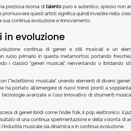
na preziosa risorsa di
talento
puro e autentico, spesso non a
 promuovere questi artisti significa quindi investire nella cres
la sua continua evoluzione e rinnovamento.
i in evoluzione
evoluzione continua di generi e stili musicali è un ele
un ruolo primario in questa metamorfosi, portando fresche
o i classici "generi musicali", reinventando o ibridando sti
on l'"eclettismo musicale", unendo elementi di diversi generi
e ha portato all'emergere di nuovi trend, pronti a soppiantar
e di tecnologie avanzate e l'uso innovativo di strumenti musica
esa di generi ibridi come l'indie folk, il pop elettronico, il ja
l risultato di una continua sperimentazione e della volontà di 
o l'industria musicale sia dinamica e in continua evoluzione.