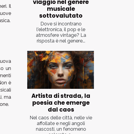
viaggio nel genere
ri. Il
musicale
nuove
sottovalutato
sica.
Dove si incontrano
l'elettronica, il pop e le
atmosfere vintage? La
risposta è nel genere...
uova
so un
menti
Non è
icali
Artista di strada, la
li, ma
poesia che emerge
one.
dal caos
Nel caos delle città, nelle vie
affollate e negli angoli
nascosti, un fenomeno